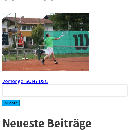
Beitragsnavigation
Vorheriger
Vorherige:
SONY DSC
Suchen
Beitrag:
nach:
Neueste Beiträge