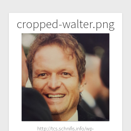
cropped-walter.png
Beitragsnavigation
http://tcs.schnifis.info/wp-