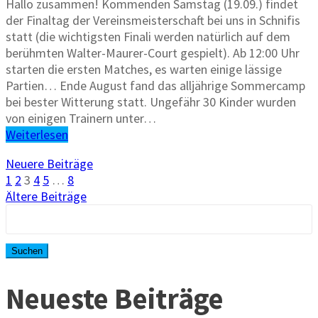
Hallo zusammen! Kommenden Samstag (19.09.) findet
der Finaltag der Vereinsmeisterschaft bei uns in Schnifis
statt (die wichtigsten Finali werden natürlich auf dem
berühmten Walter-Maurer-Court gespielt). Ab 12:00 Uhr
starten die ersten Matches, es warten einige lässige
Partien… Ende August fand das alljährige Sommercamp
bei bester Witterung statt. Ungefähr 30 Kinder wurden
von einigen Trainern unter…
Weiterlesen
Beitragsnavigation
Neuere Beiträge
Seite
Seite
Seite
Seite
Seite
Seite
1
2
3
4
5
…
8
Ältere Beiträge
Suchen
nach:
Neueste Beiträge